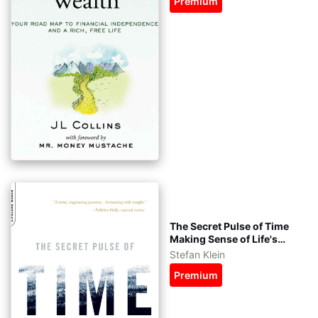
Premium
The Secret Pulse of Time
Making Sense of Life's
Scarves tiếng Việt - kèm
Stefan Klein
file gốc tiếng Anh - eBook
Premium
ePub, azw3, pdf