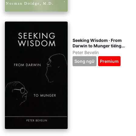
Seeking Wisdom · From
Darwin to Munger tiếng
Việt - kèm file gốc tiếng
Peter Bevelin
Anh - eBook ePub, azw3,
Song ngữ
Premium
pdf