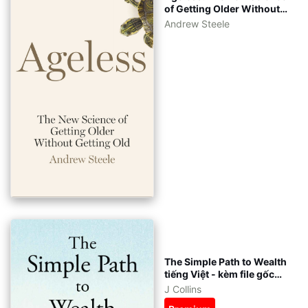
of Getting Older Without
Getting Old tiếng Việt -
Andrew Steele
kèm file gốc tiếng Anh -
eBook ePub, azw3, pdf
The Simple Path to Wealth
tiếng Việt - kèm file gốc
tiếng Anh - eBook ePub,
J Collins
azw3, pdf