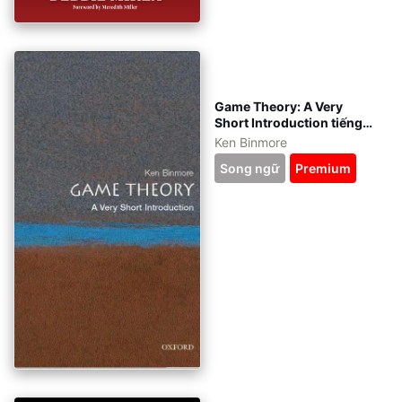
Game Theory: A Very
Short Introduction tiếng
Việt - kèm file gốc tiếng
Ken Binmore
Anh - eBook ePub, azw3,
Song ngữ
Premium
pdf