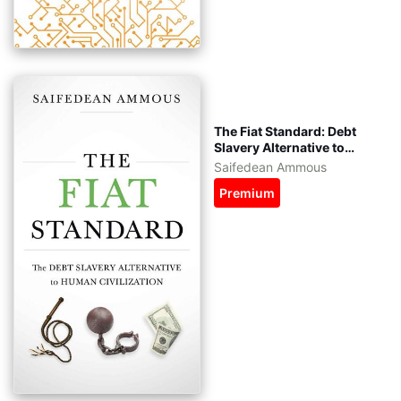
The Fiat Standard: Debt
Slavery Alternative to
Human Civilization tiếng
Saifedean Ammous
Việt - kèm file gốc tiếng
Premium
Anh - eBook epub, azw3,
pdf