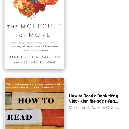
azw3, pdf
Lieberman
How to Read a Book tiếng
Việt - kèm file gốc tiếng
Anh - eBook epub, azw3,
Mortimer J. Adler & Charles
pdf
Van Doren