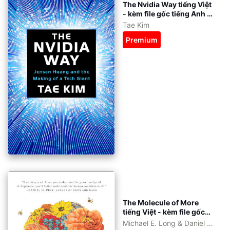
The Nvidia Way tiếng Việt
- kèm file gốc tiếng Anh -
eBook ePub, azw3, pdf
Tae Kim
Premium
The Molecule of More
tiếng Việt - kèm file gốc
tiếng Anh - eBook epub,
Michael E. Long & Daniel Z.