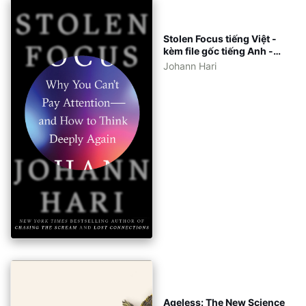
Stolen Focus tiếng Việt -
kèm file gốc tiếng Anh -
eBook ePub, azw3, pdf
Johann Hari
Ageless: The New Science