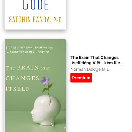
The Brain That Changes
Itself tiếng Việt - kèm file
gốc tiếng Anh - eBook
Norman Doidge M.D.
ePub, azw3, pdf
Premium