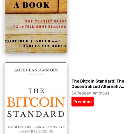
The Bitcoin Standard: The
Decentralized Alternative
to Central Banking tiếng
Saifedean Ammous
Việt - kèm file gốc tiếng
Premium
Anh - eBook epub, azw3,
pdf