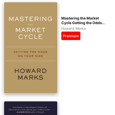
Mastering the Market
Cycle Getting the Odds
On Your Side tiếng Việt -
Howard Marks
eBook: pdf, epub, azw3 -
Premium
kèm file gốc tiếng Anh