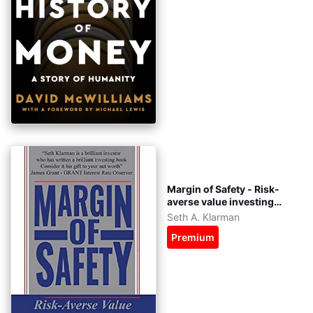
Margin of Safety - Risk-
averse value investing
strategies for the
Seth A. Klarman
thoughtful investor tiếng
Premium
Việt - eBook: pdf, epub,
azw3 - kèm file gốc tiếng
Anh