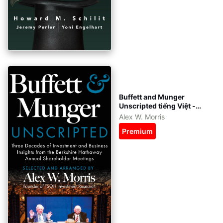
Buffett and Munger
Unscripted tiếng Việt -
eBook: pdf, epub, azw3 -
Alex W. Morris
kèm file gốc tiếng Anh
Premium