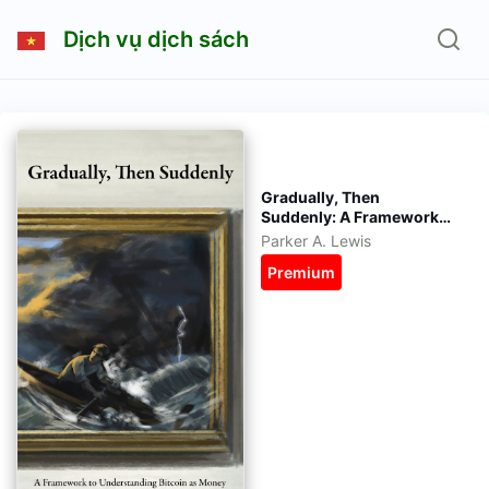
Dịch vụ dịch sách
Gradually, Then
Suddenly: A Framework
for Understanding Bitcoin
Parker A. Lewis
as Money eBook tiếng
Premium
Việt - kèm file gốc tiếng
Anh - epub, azw3, pdf,
mobi, prc