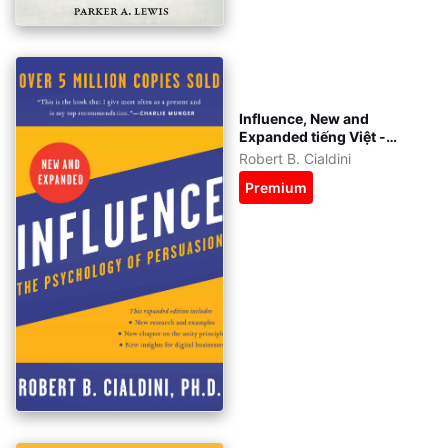
Influence, New and
Expanded tiếng Việt -
eBook: pdf, epub, azw3 -
Robert B. Cialdini
kèm file gốc tiếng Anh
Premium