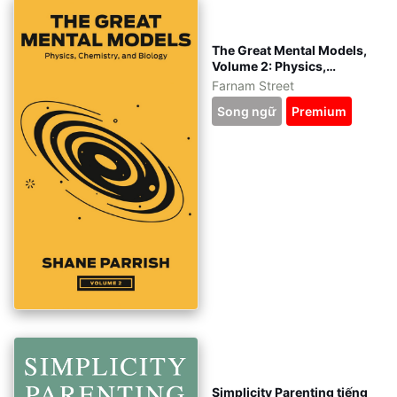
The Great Mental Models,
Volume 2: Physics,
Chemistry, and Biology
Farnam Street
tiếng Việt - kèm file gốc
Song ngữ
Premium
tiếng Anh - eBook ePub,
azw3, pdf
Simplicity Parenting tiếng