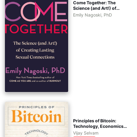
Come Together: The
Science (and Art!) of
Creating Lasting Sexual
Emily Nagoski, PhD
Connections tiếng Việt -
eBook: pdf, epub, azw3 -
kèm file gốc tiếng Anh
Principles of Bitcoin:
Technology, Economics,
Politics, and Philosophy
Vijay Selvam