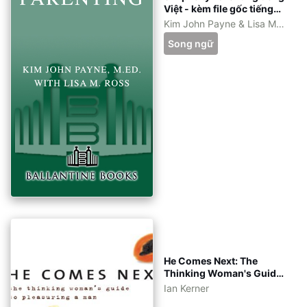
Việt - kèm file gốc tiếng
Anh - eBook ePub, azw3,
Kim John Payne & Lisa M.
pdf
Ross
Song ngữ
He Comes Next: The
Thinking Woman's Guide
to Pleasuring a Man tiếng
Ian Kerner
Việt - eBook: pdf, epub,