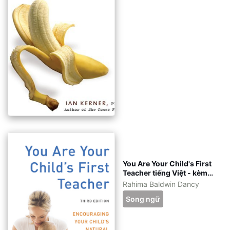
azw3 - kèm file gốc tiếng
Anh
You Are Your Child's First
Teacher tiếng Việt - kèm
file gốc tiếng Anh - eBook
Rahima Baldwin Dancy
ePub, azw3, pdf
Song ngữ