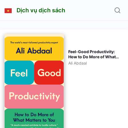
Dịch vụ dịch sách
Feel-Good Productivity:
How to Do More of What
Matters to You [eBook
Ali Abdaal
Tiếng Việt - Tiếng Anh]