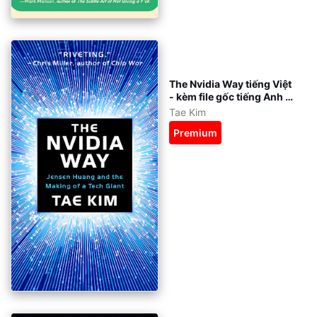
The Nvidia Way tiếng Việt
- kèm file gốc tiếng Anh -
eBook ePub, azw3, pdf
Tae Kim
Premium