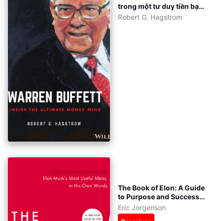
trong một tư duy tiền bạc
vãi chưởng [eBook tiếng
Robert G. Hagstrom
Việt - tiếng Anh]
The Book of Elon: A Guide
to Purpose and Success
tiếng Việt - eBook: pdf,
Eric Jorgenson
epub, azw3 - kèm file gốc