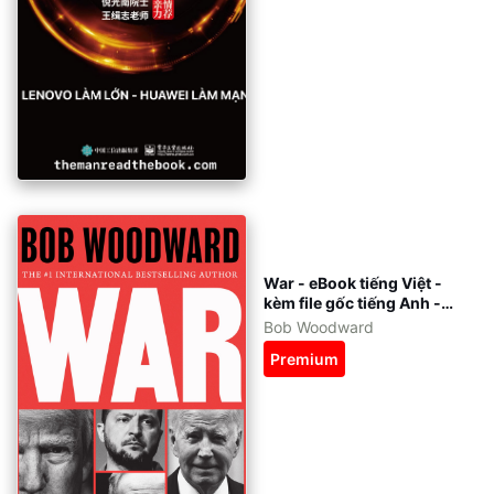
War - eBook tiếng Việt -
kèm file gốc tiếng Anh -
epub, azw3, pdf
Bob Woodward
Premium