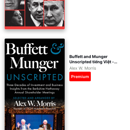
Buffett and Munger
Unscripted tiếng Việt -
eBook: pdf, epub, azw3 -
Alex W. Morris
kèm file gốc tiếng Anh
Premium