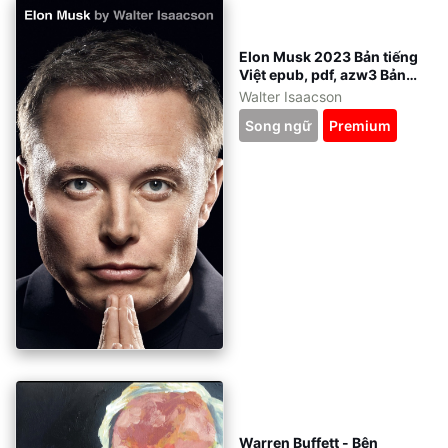
Elon Musk 2023 Bản tiếng
Việt epub, pdf, azw3 Bản
dịch siu mượt
Walter Isaacson
Song ngữ
Premium
Warren Buffett - Bên