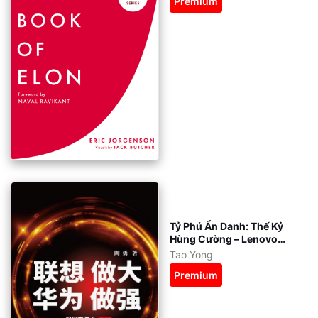
Premium
tiếng Anh
Tỷ Phú Ẩn Danh: Thế Kỷ
Hùng Cường – Lenovo
Làm Lớn – Huawei Làm
Tao Yong
Mạnh
Premium