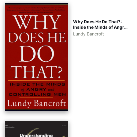
Why Does He Do That?:
Inside the Minds of Angry
and Controlling Men -
Lundy Bancroft
eBook tiếng Việt - kèm file
gốc tiếng Anh - epub,
azw3, pdf