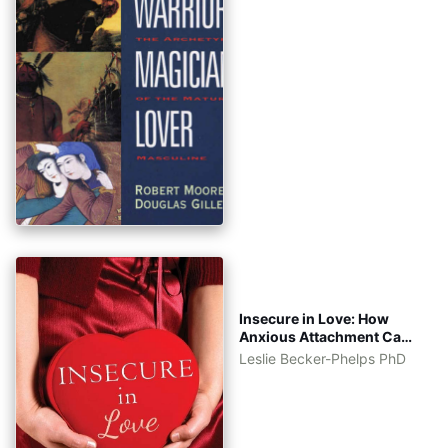
Insecure in Love: How
Anxious Attachment Can
Make You Feel Jealous,
Leslie Becker-Phelps PhD
Needy, and Worried and
What You Can Do About It
[eBook Tiếng Việt - Tiếng
Anh]