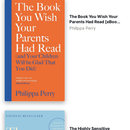
The Book You Wish Your
Parents Had Read [eBook
Tiếng Việt - Tiếng Anh]
Philippa Perry
The Highly Sensitive