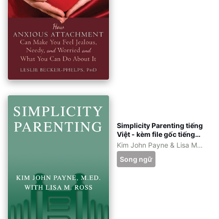
Simplicity Parenting tiếng
Việt - kèm file gốc tiếng
Anh - eBook ePub, azw3,
Kim John Payne & Lisa M.
pdf
Ross
Song ngữ