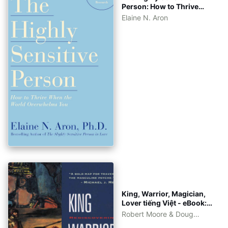
Person: How to Thrive
When the World
Elaine N. Aron
Overwhelms You [eBook
Tiếng Việt - Tiếng Anh]
King, Warrior, Magician,
Lover tiếng Việt - eBook:
pdf, epub, azw3 - kèm file
Robert Moore & Doug
gốc tiếng Anh
Gillette