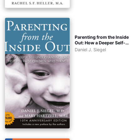
Parenting from the Inside
Out: How a Deeper Self-
Understanding Can Help
Daniel J. Siegel
You Raise Children Who
Thrive [eBook Tiếng Việt -
Tiếng Anh]