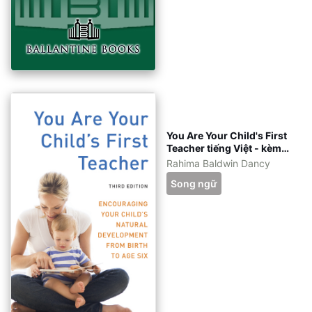
You Are Your Child's First
Teacher tiếng Việt - kèm
file gốc tiếng Anh - eBook
Rahima Baldwin Dancy
ePub, azw3, pdf
Song ngữ