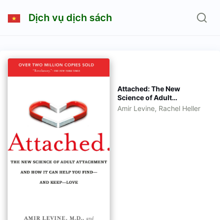
Dịch vụ dịch sách
Attached: The New
Science of Adult
Attachment and How It
Amir Levine, Rachel Heller
Can Help You Find - and
Keep - Love [eBook Tiếng
Việt - Tiếng Anh]