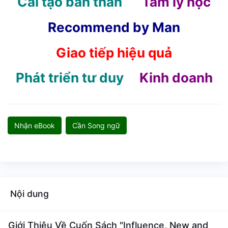
Cải tạo bản thân
Tâm lý học
Recommend by Man
Giao tiếp hiệu quả
Phát triển tư duy
Kinh doanh
Năng suất làm việc
Tư duy vượt bậc
Chiến lược
Nhận eBook
Cần Song ngữ
Nội dung
Giới Thiệu Về Cuốn Sách "Influence, New and