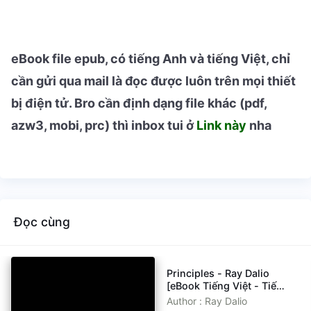
eBook file epub, có tiếng Anh và tiếng Việt, chỉ
cần gửi qua mail là đọc được luôn trên mọi thiết
bị điện tử. Bro cần định dạng file khác (pdf,
azw3, mobi, prc) thì inbox tui ở
Link này
nha
Đọc cùng
es - Ray Dalio
Feel-Goo
iếng Việt - Tiếng
How to 
date 11/08/2025
Matters
Ray Dalio
Author : 
Tiếng Vi