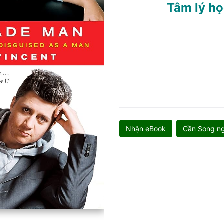
Tâm lý h
Nhận eBook
Cần Song n