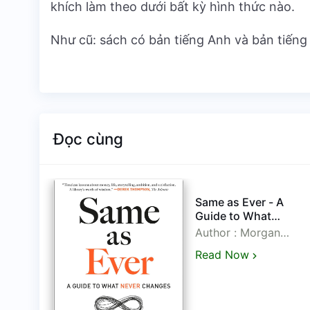
khích làm theo dưới bất kỳ hình thức nào.
Như cũ: sách có bản tiếng Anh và bản tiếng 
Đọc cùng
Ever - A
Seeking Wisd
o What
From Darwin 
hange -
Munger tiếng 
: Morgan
Author : Peter
Housel
kèm file gốc t
Bevelin
ow
Read Now
iếng Việt -
Anh - eBook 
nh]
azw3, pdf