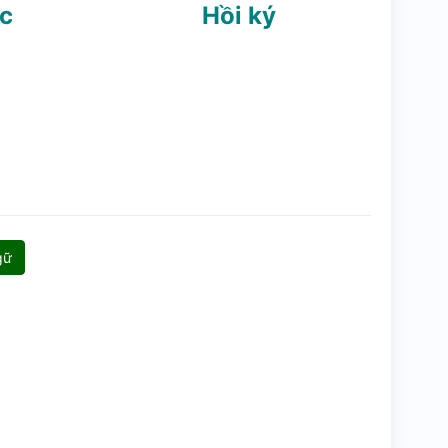
ọc
Hồi ký
gữ