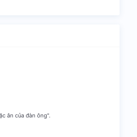
đặc ân của đàn ông".