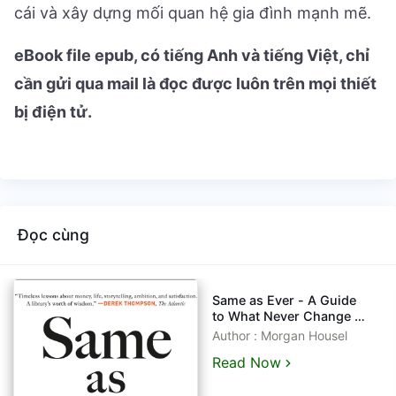
cái và xây dựng mối quan hệ gia đình mạnh mẽ.
eBook file epub, có tiếng Anh và tiếng Việt, chỉ
cần gửi qua mail là đọc được luôn trên mọi thiết
bị điện tử.
Đọc cùng
Same as Ever - A Guide
to What Never Change -
Morgan Housel [eBook
Author : Morgan Housel
Tiếng Việt - Tiếng Anh]
Read Now