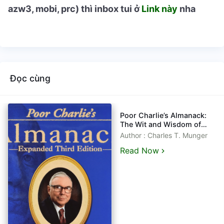
azw3, mobi, prc) thì inbox tui ở
Link này
nha
Đọc cùng
Poor Charlie’s Almanack:
The Wit and Wisdom of
Charles T. Munger eBook
Author : Charles T. Munger
tiếng Việt - kèm file gốc
Read Now
tiếng Anh - epub, azw3,
pdf